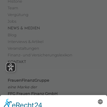
Historie
Team
Vergütung
Jobs
NEWS & MEDIEN
Blog
Interviews & Artikel
Veranstaltungen
Finanz- und Versicherungslexikon
KONTAKT
FrauenFinanzGruppe
eine Marke der
FFG Frauen Finanz GmbH
Grindelallee 176