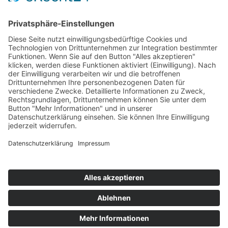
20144 Hamburg
Telefon
+49 (0) 40 / 41 42 66 67
Telefax +49 (0) 40 / 41 42 66 68
E-Mail
info@frauenfinanzgruppe.de
Internet
www.frauenfinanzgruppe.de
Öffnungszeiten
Mo - Do 10:00 - 18:00 Uhr
Fr 10:00 - 16:00 Uhr
Beratung nur nach Terminvereinbarung.
IMPRESSUM
DATENSCHUTZ
RECHTLICHES
JOBS