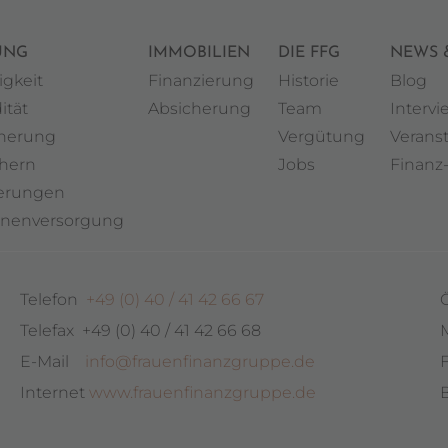
UNG
IMMOBILIEN
DIE FFG
NEWS 
igkeit
Finanzierung
Historie
Blog
ität
Absicherung
Team
Intervi
cherung
Vergütung
Verans
chern
Jobs
Finanz
herungen
enenversorgung
Telefon
+49 (0) 40 / 41 42 66 67
Telefax +49 (0) 40 / 41 42 66 68
M
E-Mail
info@frauenfinanzgruppe.de
F
Internet
www.frauenfinanzgruppe.de