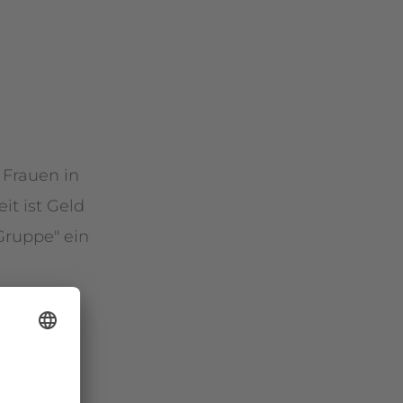
 Frauen in
it ist Geld
Gruppe" ein