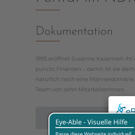
Dokumentation
1995 eröffnet Susanne Kazemieh ihr 
puncto Finanzen – damit ist sie dama
natürlich noch eine Männerdomäne. 
Team von zehn Mitarbeiterinnen.
Zurück zur Übersicht