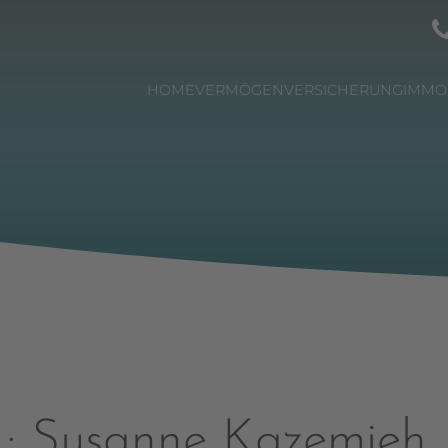
HOME
VERMÖGEN
VERSICHERUNG
IMMO
R: Susanne Kazemieh