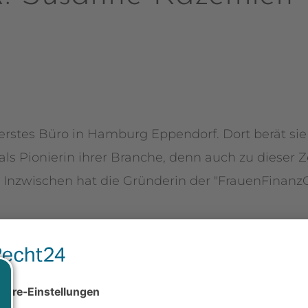
erstes Büro in Hamburg Eppendorf. Dort berät sie
ls Pionierin ihrer Branche, denn auch zu dieser Ze
Inzwischen hat die Gründerin der "FrauenFinanz