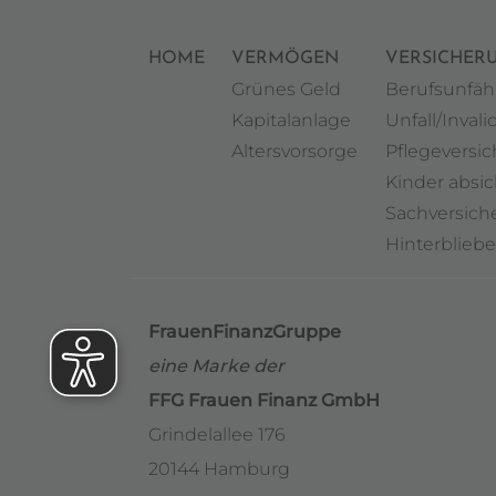
HOME
VERMÖGEN
VERSICHER
Grünes Geld
Berufsunfäh
Kapitalanlage
Unfall/Invalid
Altersvorsorge
Pflegeversi
Kinder absi
Sachversic
Hinterblieb
FrauenFinanzGruppe
eine Marke der
FFG Frauen Finanz GmbH
Grindelallee 176
20144 Hamburg